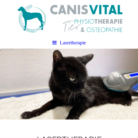
Lasertherapie
CANIS VITAL
Praxis für Tierphysiotherapie &
Tierosteopathie